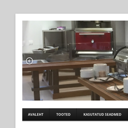
Professional help for proffs
KÖÖGIABI
AVALEHT
TOOTED
KASUTATUD SEADMED