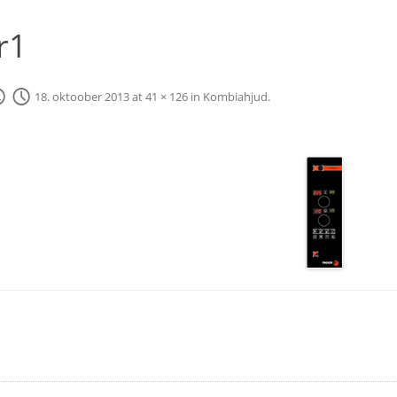
r1
18. oktoober 2013
at
41 × 126
in
Kombiahjud
.