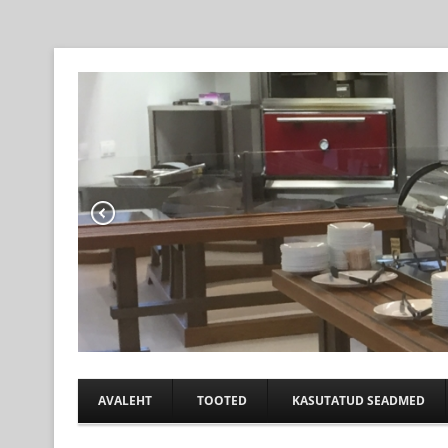
Professional help for proffs
KÖÖGIABI
AVALEHT
TOOTED
KASUTATUD SEADMED