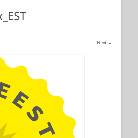
x_EST
Next →