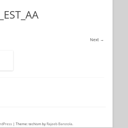
x_EST_AA
Next →
rdPress
|
Theme: techism by
Rajeeb Banstola
.