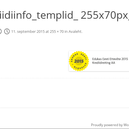
iidiinfo_templid_ 255x70p
11. september 2015
at
255 × 70
in
Avaleht
.
Proudly powered by Wo