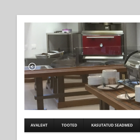
Professional help for proffs
KÖÖGIABI
AVALEHT
TOOTED
KASUTATUD SEADMED