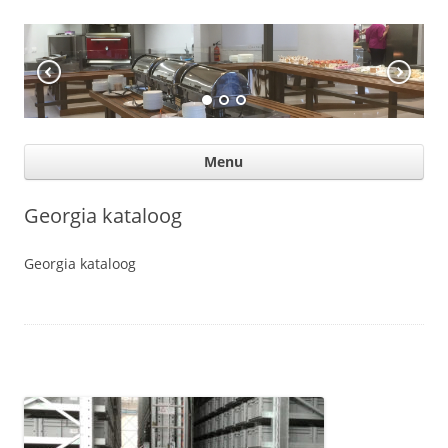
KÖÖGIABI
Professional help for proffs
Ski
Menu
con
Georgia kataloog
Georgia kataloog