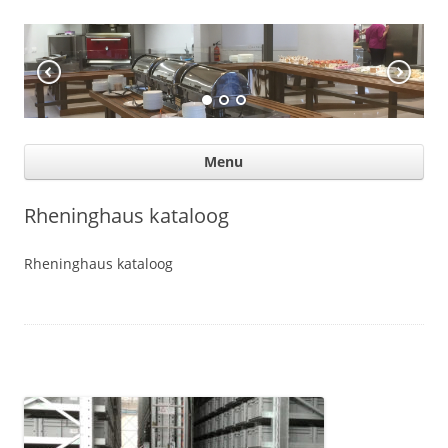
KÖÖGIABI
Professional help for proffs
Ski
Menu
con
Rheninghaus kataloog
Rheninghaus kataloog