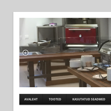
Professional help for proffs
KÖÖGIABI
AVALEHT
TOOTED
KASUTATUD SEADMED