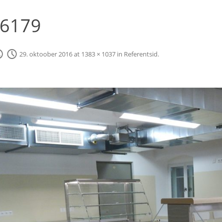
n6179
29. oktoober 2016
at
1383 × 1037
in
Referentsid
.