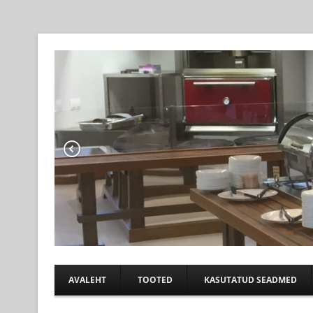
Professional help for proffs
KÖÖGIABI
AVALEHT
TOOTED
KASUTATUD SEADMED