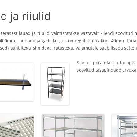
 ja riiulid
terasest lauad ja riiulid valmistatakse vastavalt kliendi soovit
400mm. Laudade jalgade kõrgus on reguleeritav kuni 40mm. Lauad o
sed), sahtlitega, siinidega, ratastega. Valamutele saab lisada sette
Seina-, põranda- ja lauapea
soovitud tasapindade arvuga