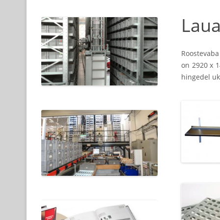
Lauad
Roostevaba 
on 2920 x 1
hingedel uk