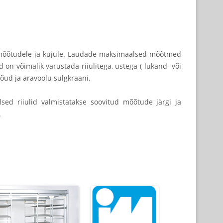
ud mõõtudele ja kujule. Laudade maksimaalsed mõõtmed
n võimalik varustada riiulitega, ustega ( lükand- või
nõud ja äravoolu sulgkraani.
lsed riiulid valmistatakse soovitud mõõtude järgi ja
.