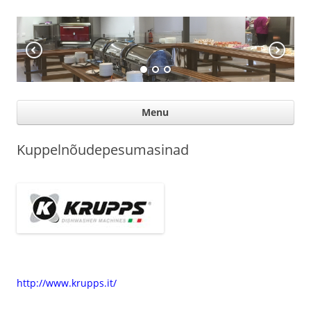
KÖÖGIABI
Professional help for proffs
Ski
Menu
con
Kuppelnõudepesumasinad
http://www.krupps.it/