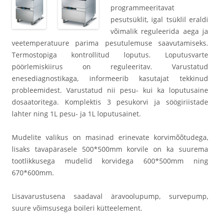
programmeeritavat
pesutsüklit, igal tsüklil eraldi
võimalik reguleerida aega ja
veetemperatuure parima pesutulemuse saavutamiseks.
Termostopiga kontrollitud loputus. Loputusvarte
pöörlemiskiirus on reguleeritav. Varustatud
enesediagnostikaga, informeerib kasutajat tekkinud
probleemidest. Varustatud nii pesu- kui ka loputusaine
dosaatoritega. Komplektis 3 pesukorvi ja söögiriistade
lahter ning 1L pesu- ja 1L loputusainet.
Mudelite valikus on masinad erinevate korvimõõtudega,
lisaks tavapärasele 500*500mm korvile on ka suurema
tootlikkusega mudelid korvidega 600*500mm ning
670*600mm.
Lisavarustusena saadaval äravoolupump, survepump,
suure võimsusega boileri kütteelement.