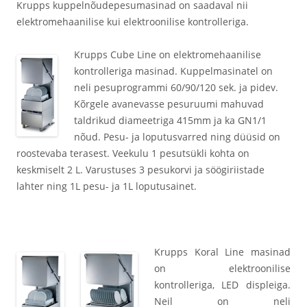
Krupps kuppelnõudepesumasinad on saadaval nii
elektromehaanilise kui elektroonilise kontrolleriga.
Krupps Cube Line on elektromehaanilise
kontrolleriga masinad. Kuppelmasinatel on
neli pesuprogrammi 60/90/120 sek. ja pidev.
Kõrgele avanevasse pesuruumi mahuvad
taldrikud diameetriga 415mm ja ka GN1/1
nõud. Pesu- ja loputusvarred ning düüsid on
roostevaba terasest. Veekulu 1 pesutsükli kohta on
keskmiselt 2 L. Varustuses 3 pesukorvi ja söögiriistade
lahter ning 1L pesu- ja 1L loputusainet.
Krupps Koral Line masinad
on elektroonilise
kontrolleriga, LED displeiga.
Neil on neli