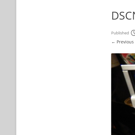
DSC
Published
← Previous