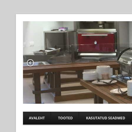
Professional help for proffs
KÖÖGIABI
AVALEHT
TOOTED
KASUTATUD SEADMED