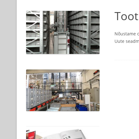
Too
Nõustame om
Uute seadm