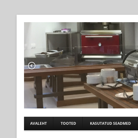
Professional help for proffs
KÖÖGIABI
AVALEHT
TOOTED
KASUTATUD SEADMED