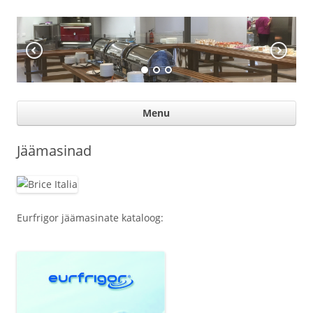
KÖÖGIABI
Professional help for proffs
Ski
Menu
con
Jäämasinad
Eurfrigor jäämasinate kataloog: