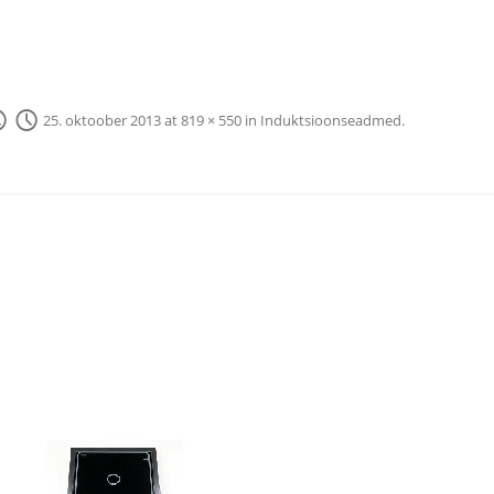
25. oktoober 2013
at
819 × 550
in
Induktsioonseadmed
.