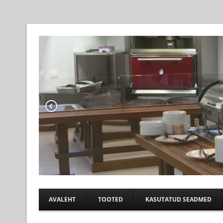
Professional help for proffs
KÖÖGIABI
AVALEHT
TOOTED
KASUTATUD SEADMED